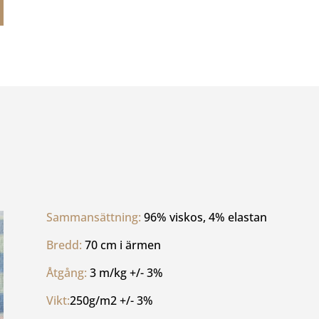
Sammansättning: 
96% viskos, 4% elastan
Bredd: 
70 cm i ärmen
Åtgång: 
3 m/kg +/- 3%
Vikt:
250g/m2 +/- 3%