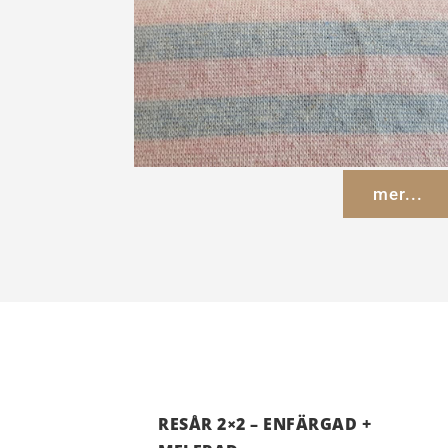
mer...
RESÅR 2×2 – ENFÄRGAD +