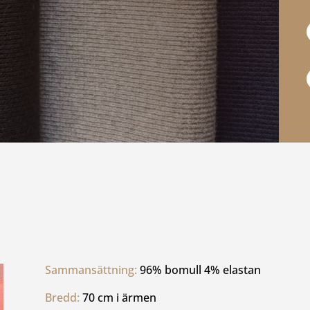
Sammansättning: 
96% bomull 4% elastan
Bredd: 
70 cm i ärmen