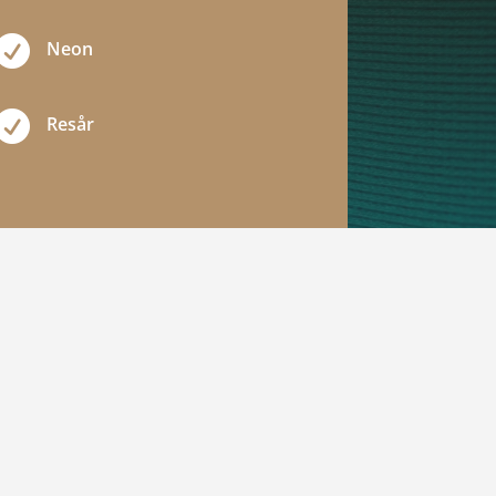

Neon

Resår