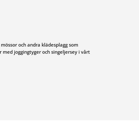
ör mössor och andra klädesplagg som
r med joggingtyger och singeljersey i vårt