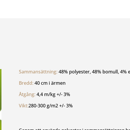
Sammansättning: 
48% polyester, 48% bomull, 4% e
Bredd: 
40 cm i ärmen
Åtgång: 
4,4 m/kg +/- 3%
Vikt:
280-300 g/m2 +/- 3%