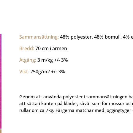
Sammansättning: 
48% polyester, 48% bomull, 4% e
Bredd: 
70 cm i ärmen
Åtgång: 
3 m/kg +/- 3%
Vikt: 
250g/m2 +/- 3%
Genom att använda polyester i sammansättningen har v
att sätta i kanten på kläder, såväl som för mössor oc
rullar om ca 7kg. Färgerna matchar med joggingtyger o