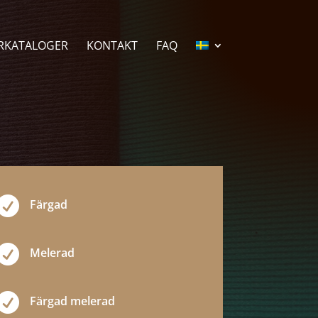
RKATALOGER
KONTAKT
FAQ

Färgad

Melerad

Färgad melerad