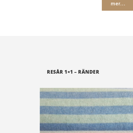
mer...
RESÅR 1×1 – RÄNDER