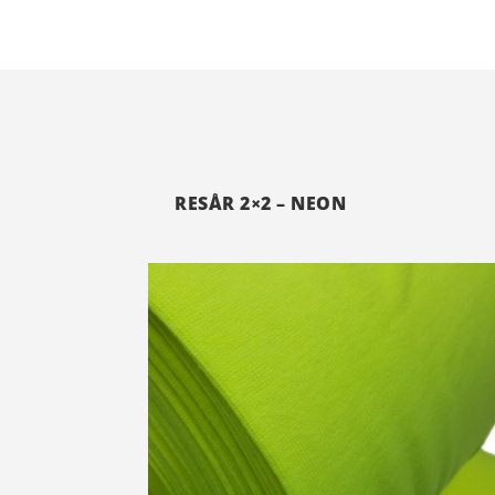
RESÅR 2×2 – NEON