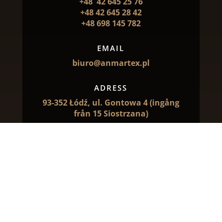
+48 42 645 25 76
+48 42 645 28 42
+48 698 145 782
EMAIL
biuro@anmartex.pl
ADRESS
93-352 Łódź, ul. Gontowa 4 (ingång
från 15 Siostrzana)