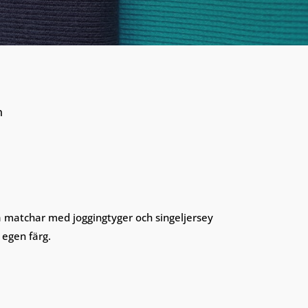
n
rna matchar med joggingtyger och singeljersey
i egen färg.