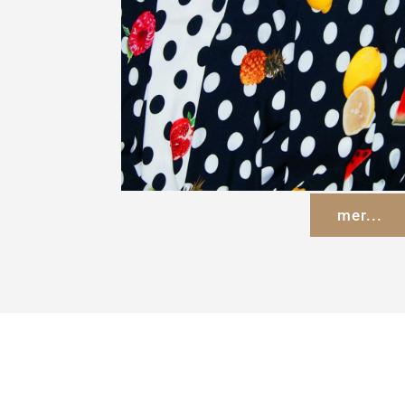
mer...