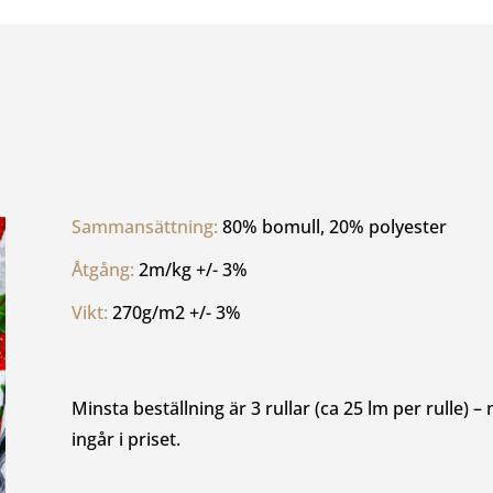
Sammansättning: 
80% bomull, 20% polyester
Åtgång: 
2m/kg +/- 3%
Vikt: 
270g/m2 +/- 3%
Minsta beställning är 3 rullar (ca 25 lm per rulle) –
ingår i priset.