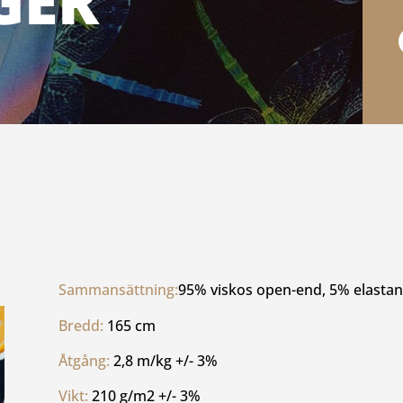
GER
Sammansättning:
95% viskos open-end, 5% elastan
Bredd: 
165 cm
Åtgång: 
2,8 m/kg +/- 3%
Vikt: 
210 g/m2 +/- 3%