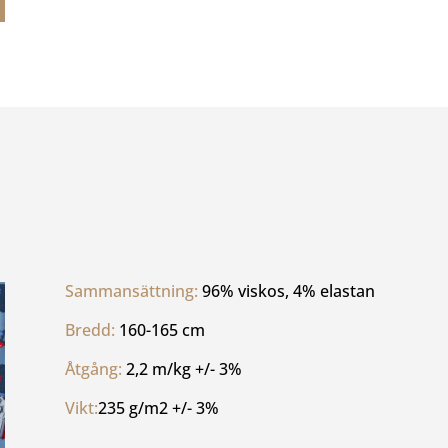
Sammansättning: 
96% viskos, 4% elastan
Bredd: 
160-165 cm
Åtgång: 
2,2 m/kg +/- 3%
Vikt:
235 g/m2 +/- 3%