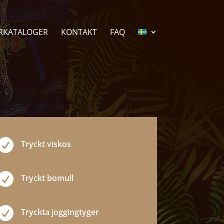
RKATALOGER
KONTAKT
FAQ

Tryckt viskos

Tryckt bomull

Tryckta joggingtyger