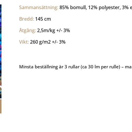
Sammansättning: 
85% bomull, 12% polyester, 3% e
Bredd: 
145 cm
Åtgång: 
2,5m/kg +/- 3%
Vikt: 
260 g/m2 +/- 3%
Minsta beställning är 3 rullar (ca 30 lm per rulle) – ma