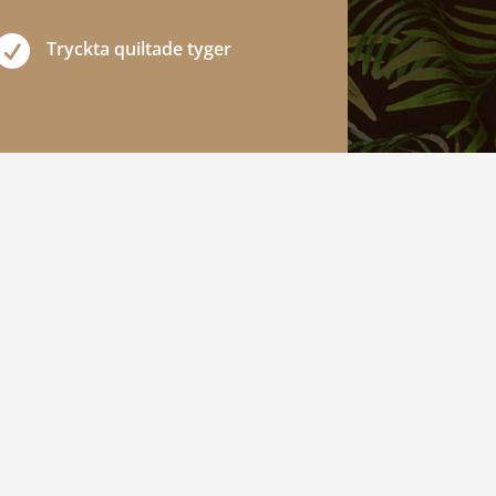

Tryckta quiltade tyger