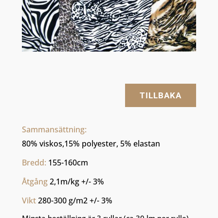
TILLBAKA
Sammansättning: 
80% viskos,15% polyester, 5% elastan
Bredd: 
155-160cm
Åtgång 
2,1m/kg +/- 3%
Vikt 
280-300 g/m2 +/- 3%