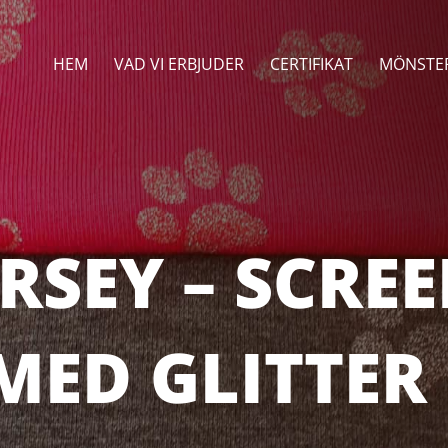
HEM
VAD VI ERBJUDER
CERTIFIKAT
MÖNSTE
ERSEY – SCRE
MED GLITTER