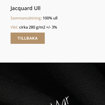
Jacquard Ull
Sammansättning:
 100% ull
Vikt: 
cirka 280 g/m2 +/- 3%
TILLBAKA