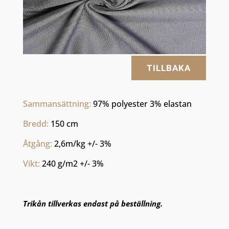
TILLBAKA
Sammansättning: 
97% polyester 3% elastan
Bredd: 
150 cm
Åtgång: 
2,6m/kg +/- 3%
Vikt: 
240 g/m2 +/- 3%
Trikån tillverkas endast på beställning.