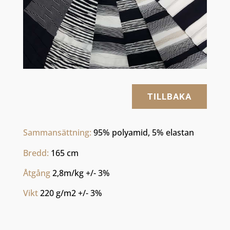
TILLBAKA
Sammansättning: 
95% polyamid, 5% elastan
Bredd: 
165 cm
Åtgång 
2,8m/kg +/- 3%
Vikt 
220 g/m2 +/- 3%