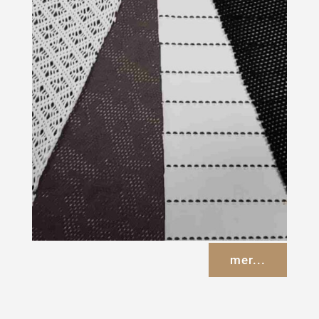
mer...