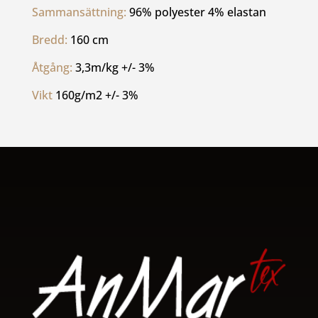
Sammansättning: 
96% polyester 4% elastan
Bredd: 
160 cm
Åtgång: 
3,3m/kg +/- 3%
Vikt 
160g/m2 +/- 3%