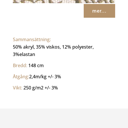
mer...
Sammansättning: 
50% akryl, 35% viskos, 12% polyester, 
3%elastan
Bredd: 
148 cm
Åtgång:
2,4m/kg +/- 3%
Vikt: 
250 g/m2 +/- 3%