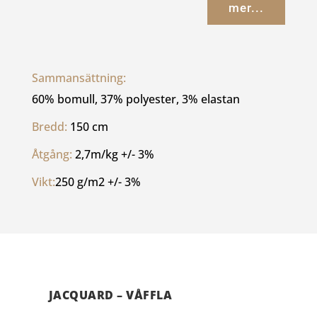
mer...
Sammansättning: 
60% bomull, 37% polyester, 3% elastan
Bredd: 
150 cm
Åtgång: 
2,7m/kg +/- 3%
Vikt:
250 g/m2 +/- 3%
JACQUARD – VÅFFLA