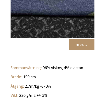
mer...
Sammansättning: 
96% viskos, 4% elastan
Bredd: 
150 cm
Åtgång: 
2,7m/kg +/- 3%
Vikt: 
220 g/m2 +/- 3%