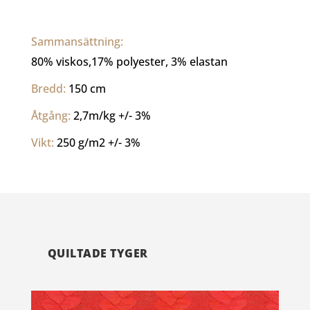
Sammansättning: 
80% viskos,17% polyester, 3% elastan
Bredd: 
150 cm
Åtgång: 
2,7m/kg +/- 3% 
Vikt: 
250 g/m2 +/- 3%
QUILTADE TYGER