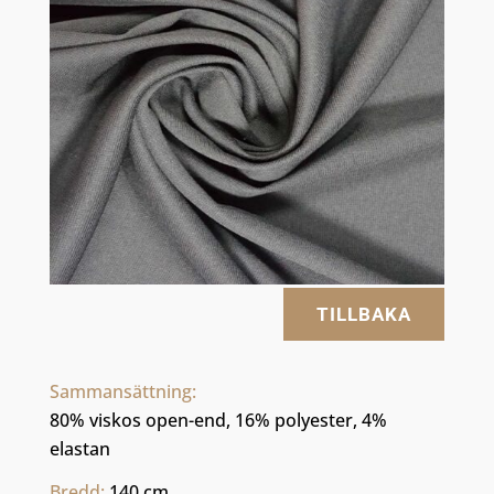
TILLBAKA
Sammansättning: 
80% viskos open-end, 16% polyester, 4% 
elastan
Bredd: 
140 cm